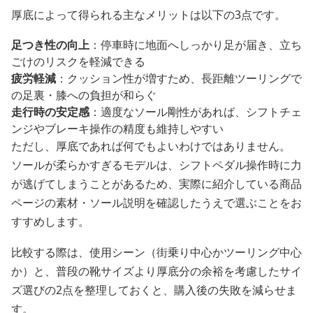
厚底によって得られる主なメリットは以下の3点です。
足つき性の向上
：停車時に地面へしっかり足が届き、立ち
ごけのリスクを軽減できる
疲労軽減
：クッション性が増すため、長距離ツーリングで
の足裏・膝への負担が和らぐ
走行時の安定感
：適度なソール剛性があれば、シフトチェ
ンジやブレーキ操作の精度も維持しやすい
ただし、厚底であれば何でもよいわけではありません。
ソールが柔らかすぎるモデルは、シフトペダル操作時に力
が逃げてしまうことがあるため、実際に紹介している商品
ページの素材・ソール説明を確認したうえで選ぶことをお
すすめします。
比較する際は、使用シーン（街乗り中心かツーリング中心
か）と、普段の靴サイズより厚底分の余裕を考慮したサイ
ズ選びの2点を整理しておくと、購入後の失敗を減らせま
す。