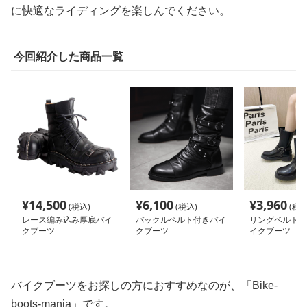
に快適なライディングを楽しんでください。
今回紹介した商品一覧
¥
14,500
¥
6,100
¥
3,960
(税込)
(税込)
(税込
レース編み込み厚底バイ
バックルベルト付きバイ
リングベルトデ
クブーツ
クブーツ
イクブーツ
バイクブーツをお探しの方におすすめなのが、「Bike-
boots-mania」です。