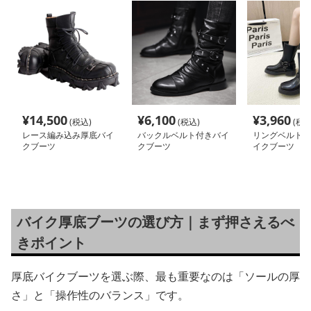
¥
14,500
¥
6,100
¥
3,960
(税込)
(税込)
(税込
レース編み込み厚底バイ
バックルベルト付きバイ
リングベルトデ
クブーツ
クブーツ
イクブーツ
バイク厚底ブーツの選び方｜まず押さえるべ
きポイント
厚底バイクブーツを選ぶ際、最も重要なのは「ソールの厚
さ」と「操作性のバランス」です。