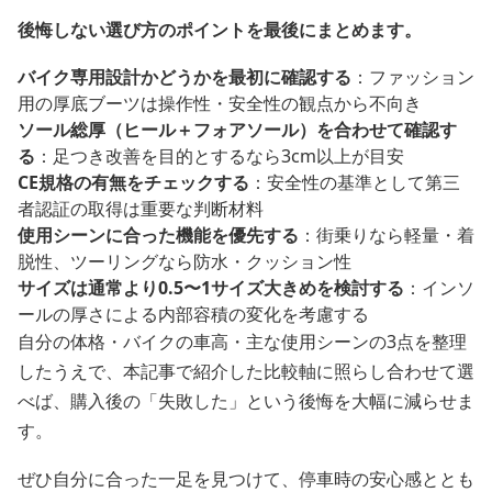
後悔しない選び方のポイントを最後にまとめます。
バイク専用設計かどうかを最初に確認する
：ファッション
用の厚底ブーツは操作性・安全性の観点から不向き
ソール総厚（ヒール＋フォアソール）を合わせて確認す
る
：足つき改善を目的とするなら3cm以上が目安
CE規格の有無をチェックする
：安全性の基準として第三
者認証の取得は重要な判断材料
使用シーンに合った機能を優先する
：街乗りなら軽量・着
脱性、ツーリングなら防水・クッション性
サイズは通常より0.5〜1サイズ大きめを検討する
：インソ
ールの厚さによる内部容積の変化を考慮する
自分の体格・バイクの車高・主な使用シーンの3点を整理
したうえで、本記事で紹介した比較軸に照らし合わせて選
べば、購入後の「失敗した」という後悔を大幅に減らせま
す。
ぜひ自分に合った一足を見つけて、停車時の安心感ととも