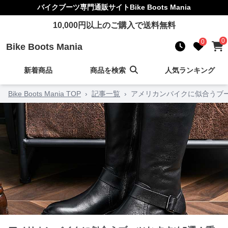
バイクブーツ
専門通販サイト
Bike Boots Mania
10,000
円以上のご購入で送料無料
0
0
Bike Boots Mania
新着商品
商品を検索
人気ランキング
Bike Boots Mania TOP
›
記事一覧
›
アメリカンバイクに似合うブ