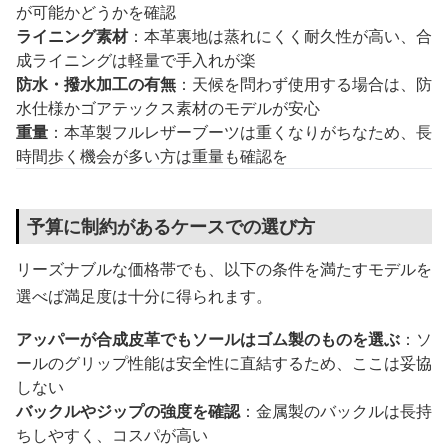
が可能かどうかを確認
ライニング素材
：本革裏地は蒸れにくく耐久性が高い、合
成ライニングは軽量で手入れが楽
防水・撥水加工の有無
：天候を問わず使用する場合は、防
水仕様かゴアテックス素材のモデルが安心
重量
：本革製フルレザーブーツは重くなりがちなため、長
時間歩く機会が多い方は重量も確認を
予算に制約があるケースでの選び方
リーズナブルな価格帯でも、以下の条件を満たすモデルを
選べば満足度は十分に得られます。
アッパーが合成皮革でもソールはゴム製のものを選ぶ
：ソ
ールのグリップ性能は安全性に直結するため、ここは妥協
しない
バックルやジップの強度を確認
：金属製のバックルは長持
ちしやすく、コスパが高い