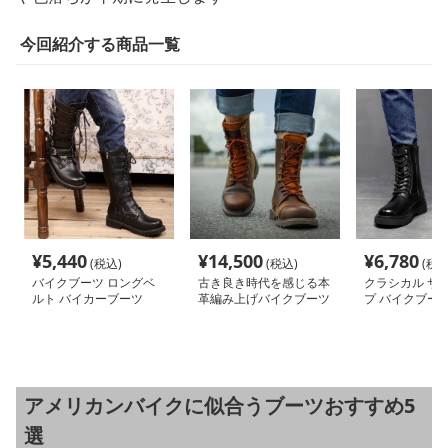
今回紹介する商品一覧
¥
5,440
¥
14,500
¥
6,780
(税込)
(税込)
(税込
バイクブーツ ロングベ
古き良き時代を感じる本
クラシカル サ
ルト バイカーブーツ
革編み上げバイクブーツ
プ バイクブー
アメリカンバイクに似合うブーツおすすめ5
選