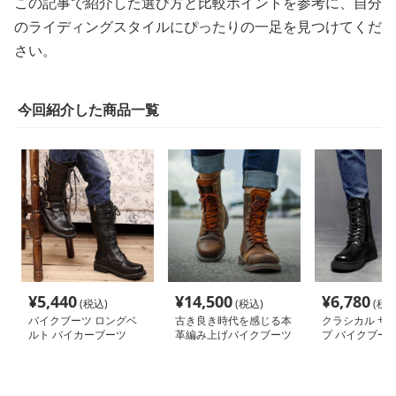
この記事で紹介した選び方と比較ポイントを参考に、自分
のライディングスタイルにぴったりの一足を見つけてくだ
さい。
今回紹介した商品一覧
¥
5,440
¥
14,500
¥
6,780
(税込)
(税込)
(税込
バイクブーツ ロングベ
古き良き時代を感じる本
クラシカル サ
ルト バイカーブーツ
革編み上げバイクブーツ
プ バイクブー