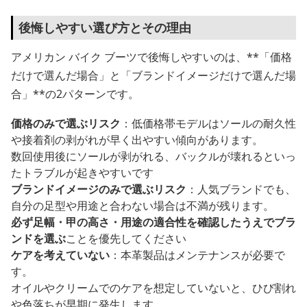
後悔しやすい選び方とその理由
アメリカン バイク ブーツで後悔しやすいのは、**「価格
だけで選んだ場合」と「ブランドイメージだけで選んだ場
合」**の2パターンです。
価格のみで選ぶリスク
：低価格帯モデルはソールの耐久性
や接着剤の剥がれが早く出やすい傾向があります。
数回使用後にソールが剥がれる、バックルが壊れるといっ
たトラブルが起きやすいです
ブランドイメージのみで選ぶリスク
：人気ブランドでも、
自分の足型や用途と合わない場合は不満が残ります。
必ず足幅・甲の高さ・用途の適合性を確認したうえでブラ
ンドを選ぶ
ことを優先してください
ケアを考えていない
：本革製品はメンテナンスが必要で
す。
オイルやクリームでのケアを想定していないと、ひび割れ
や色落ちが早期に発生します