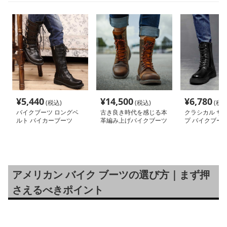
¥
5,440
¥
14,500
¥
6,780
(税込)
(税込)
(税込
バイクブーツ ロングベ
古き良き時代を感じる本
クラシカル サ
ルト バイカーブーツ
革編み上げバイクブーツ
プ バイクブー
アメリカン バイク ブーツの選び方｜まず押
さえるべきポイント