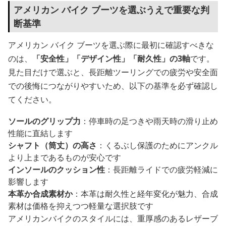
アメリカン バイク ブーツを選ぶうえで重要な判
断基準
アメリカン バイク ブーツを選ぶ際に最初に確認すべきな
のは、
「安全性」「デザイン性」「耐久性」の3軸
です。
見た目だけで選ぶと、長距離ツーリングでの疲労や安全面
での後悔につながりやすいため、以下の基準を必ず確認し
てください。
ソールのグリップ力
：停車時の足つきや雨天時の滑り止め
性能に直結します
シャフト（筒丈）の高さ
：くるぶし保護のためにアンクル
より上まであるものが安心です
インソールのクッション性
：長距離ライドでの疲労軽減に
影響します
本革か合成素材か
：本革は耐久性と経年変化が魅力、合成
素材は価格を抑えつつ軽量な選択肢です
アメリカンバイクのスタイルには、重厚感のあるレザーブ