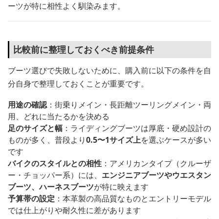
ーツが特に相性よく馴染みます。
比較前に整理しておくべき前提条件
ブーツ選びで失敗しないために、購入前に以下の条件を自
分自身で整理しておくことが重要です。
用途の確認
：街乗りメイン・長距離ツーリングメイン・両
用、どれに当たるかを決める
足のサイズと幅
：ライディングブーツは厚底・硬め設計の
ものが多く、普段より
0.5〜1サイズ上
を選ぶケースが多い
です
バイクのスタイルとの相性
：アメリカンタイプ（クルーザ
ー・チョッパー系）には、
エンジニアブーツやウエスタン
ブーツ、ハーネスブーツ
が特に映えます
予算帯の設定
：本革製の高品質なものとエントリーモデル
では仕上がりや耐久性に差があります