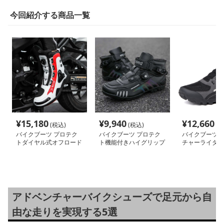
今回紹介する商品一覧
¥
15,180
¥
9,940
¥
12,660
(税込)
(税込)
(税
バイクブーツ プロテク
バイクブーツ プロテク
バイクブーツ 
トダイヤル式オフロード
ト機能付きハイグリップ
チャーライダー
ブーツ
オフロードブーツ
オフロードブー
アドベンチャーバイクシューズで足元から自
由な走りを実現する5選