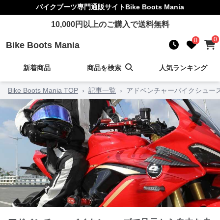
バイクブーツ
専門通販サイト
Bike Boots Mania
10,000
円以上のご購入で送料無料
0
0
Bike Boots Mania
新着商品
商品を検索
人気ランキング
Bike Boots Mania TOP
›
記事一覧
›
アドベンチャーバイクシュー