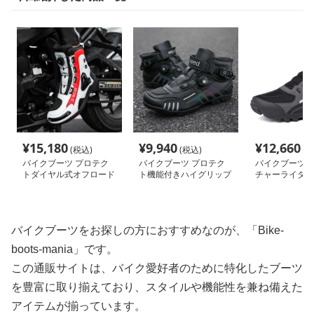
¥
15,180
¥
9,940
¥
12,660
(税込)
(税込)
(税
バイクブーツ プロテク
バイクブーツ プロテク
バイクブーツ 
トダイヤル式オフロード
ト機能付きハイグリップ
チャーライダー
ブーツ
オフロードブーツ
オフロードブー
バイクブーツをお探しの方におすすめなのが、「Bike-
boots-mania」です。
この通販サイトは、バイク愛好者のために特化したブーツ
を豊富に取り揃えており、スタイルや機能性を兼ね備えた
アイテムが揃っています。