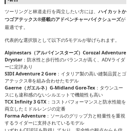
ツーリングと林道走行を両立したい方には、
ハイカットか
つゴアテックス®搭載のアドベンチャーバイクシューズ
が
最適です。
代表的な選択肢として以下の5モデルが挙げられます。
Alpinestars（アルパインスターズ）Corozal Adventure
Drystar
：防水性と歩行性のバランスが高く、ADVライダ
ーに定評あり
SIDI Adventure 2 Gore
：イタリア製の高い縫製品質とゴ
アテックス®を組み合わせたモデル
Gaerne（ガエルネ）G-Midland Gore-Tex
：タウンユー
スにも違和感のないシルエットで機能性も高い
TCX Infinity 3 GTX
：コストパフォーマンスと防水性能を
両立したミドルレンジの定番
Forma Adventure
：ソールのグリップ力と軽量性を重視
するライダーに支持されているモデル
いずれもCE認証を取得しており、安全性の観点からも信