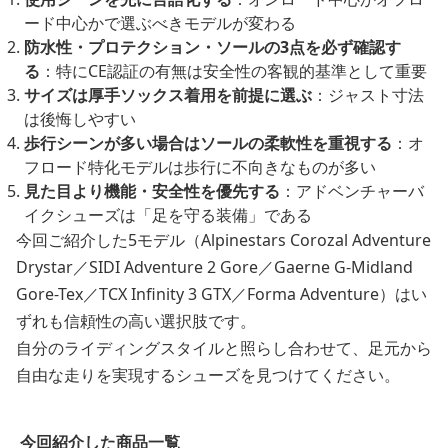
ード中心かで選ぶべきモデルが変わる
防水性・プロテクション・ソールの3点を必ず確認す
る
：特にCE認証の有無は安全性の客観的基準として重要
サイズは厚手ソックス着用を前提に選ぶ
：ジャスト寸法
は後悔しやすい
歩行シーンが多い場合はソールの柔軟性を重視する
：オ
フロード特化モデルは歩行に不向きなものが多い
見た目より機能・安全性を優先する
：アドベンチャーバ
イクシューズは「足を守る装備」である
今回ご紹介した5モデル（Alpinestars Corozal Adventure
Drystar／SIDI Adventure 2 Gore／Gaerne G-Midland
Gore-Tex／TCX Infinity 3 GTX／Forma Adventure）はい
ずれも信頼性の高い選択肢です。
自分のライディングスタイルと照らし合わせて、足元から
自由な走りを実現するシューズを見つけてください。
今回紹介した商品一覧