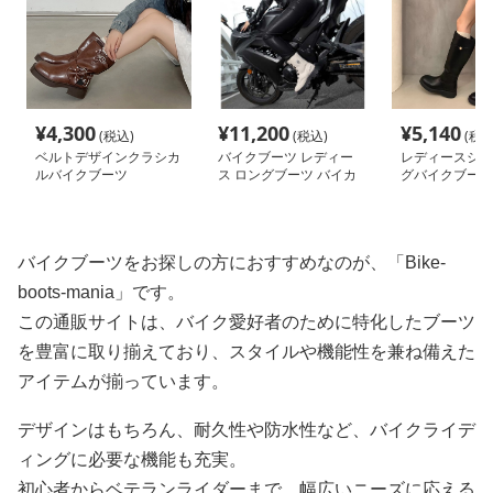
¥
4,300
¥
11,200
¥
5,140
(税込)
(税込)
(税込
ベルトデザインクラシカ
バイクブーツ レディー
レディースシャ
ルバイクブーツ
ス ロングブーツ バイカ
グバイクブーツ
ー
バイクブーツをお探しの方におすすめなのが、「Bike-
boots-mania」です。
この通販サイトは、バイク愛好者のために特化したブーツ
を豊富に取り揃えており、スタイルや機能性を兼ね備えた
アイテムが揃っています。
デザインはもちろん、耐久性や防水性など、バイクライデ
ィングに必要な機能も充実。
初心者からベテランライダーまで、幅広いニーズに応える